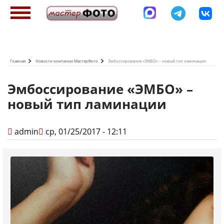
Перейти
к
основному
содержанию
Главная
Новости компании МастерФото
Эмбоссирование «ЭМБО» – новый тип ламинации
Эмбоссирование «ЭМБО» –
новый тип ламинации
admin
ср, 01/25/2017 - 12:11