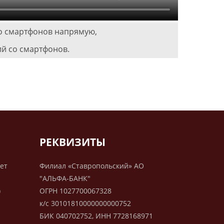
о смартфонов напрямую,
ий со смартфонов.
РЕКВИЗИТЫ
лет
Филиал «Ставропольский» АО
"АЛЬФА-БАНК"
)
ОГРН 1027700067328
к/с 30101810000000000752
БИК 040702752, ИНН 7728168971