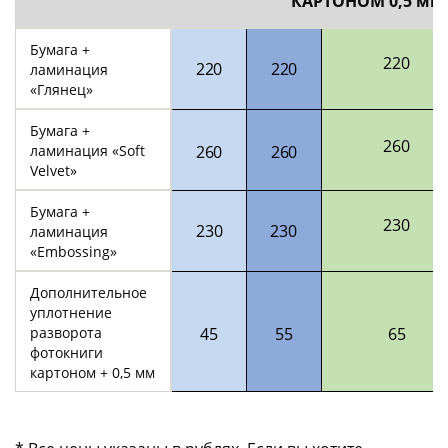
КАРТОНОМ
0,5 мм
Бумага +
220
220
220
ламинация
«Глянец»
Бумага +
260
ламинация «Soft
260
260
Velvet»
Бумага +
230
230
230
ламинация
«Embossing»
Дополнительное
уплотнение
разворота
45
55
65
фотокниги
картоном + 0,5 мм