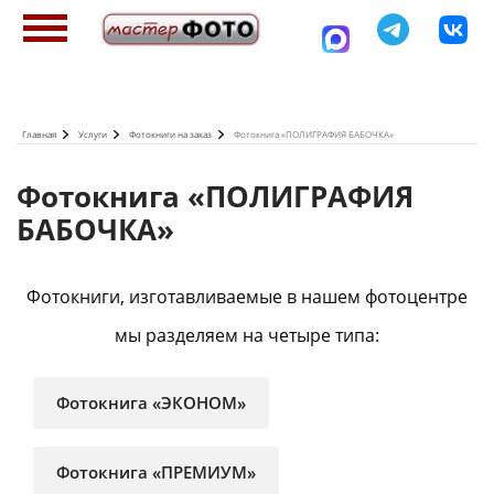
Перейти
к
основному
содержанию
Главная
Услуги
Фотокниги на заказ
Фотокнига «ПОЛИГРАФИЯ БАБОЧКА»
Фотокнига «ПОЛИГРАФИЯ
БАБОЧКА»
Фотокниги, изготавливаемые в нашем фотоцентре
мы разделяем на четыре типа:
Фотокнига «ЭКОНОМ»
Фотокнига «ПРЕМИУМ»