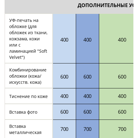
ДОПОЛНИТЕЛЬНЫЕ УС
УФ-печать на
обложке (для
обложек из ткани,
кожзама, кожи
400
400
400
или с
ламинацией "Soft
Velvet")
Комбинирование
обложки (кожа/
600
600
600
искусств. кожа)
400
400
400
Тиснение по коже
600
600
600
Вставка фото
Вставка
700
700
700
металлическая