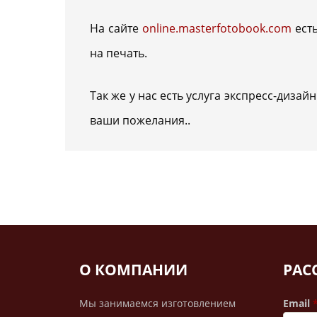
На сайте
online.masterfotobook.com
есть
на печать.
Так же у нас есть услуга экспресс-дизай
ваши пожелания..
О КОМПАНИИ
РАС
Мы занимаемся изготовлением
Email