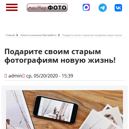
Перейти
к
основному
содержанию
Главная
Новости компании МастерФото
Подарите своим старым фотографиям новую жизнь!
Подарите своим старым
фотографиям новую жизнь!
admin
ср, 05/20/2020 - 15:39