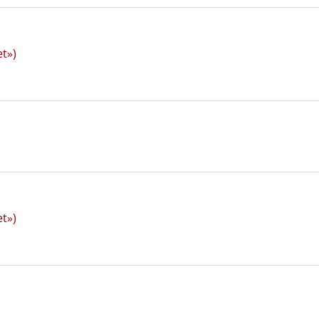
t»)
t»)