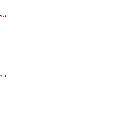
t»)
t»)