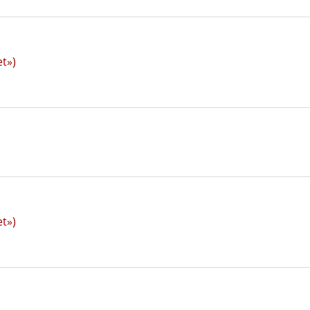
t»)
t»)