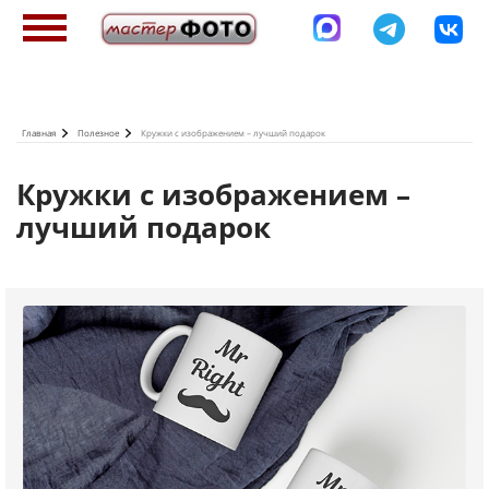
Перейти
к
основному
содержанию
Главная
Полезное
Кружки с изображением – лучший подарок
Кружки с изображением –
лучший подарок