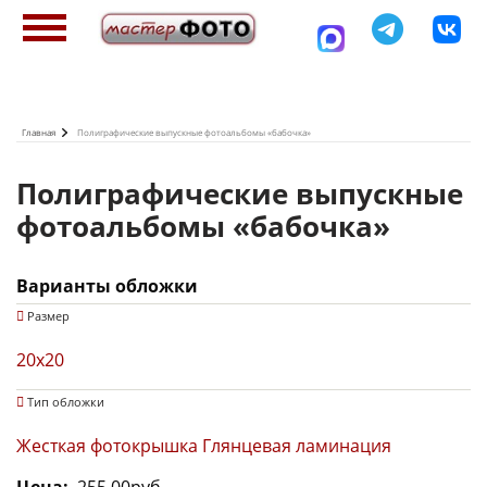
Перейти
к
основному
содержанию
Главная
Полиграфические выпускные фотоальбомы «бабочка»
Полиграфические выпускные
фотоальбомы «бабочка»
Варианты обложки
Размер
20x20
Тип обложки
Жесткая фотокрышка Глянцевая ламинация