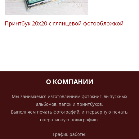
Принтбук 20х20 с глянцевой фотообложкой
К
О КОМПАНИИ
Мы занимаемся изготовлением фотокниг, выпускных
альбомов, папок и принтбуков.
Выполняем печать фотографий, интерьерную печать,
оперативную полиграфию.
График работы: