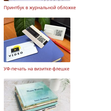
Принтбук в журнальной обложке
В
Б
УФ-печать на визитке-флешке
Т