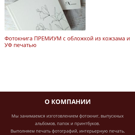
Фотокнига ПРЕМИУМ с обложкой из кожзама и
УФ печатью
И
О КОМПАНИИ
Мы занимаемся изготовлением фотокниг, выпускных
альбомов, папок и принтбуков.
Выполняем печать фотографий, интерьерную печать,