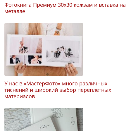
Фотокнига Премиум 30х30 кожзам и вставка на
металле
Ф
У нас в «МастерФото» много различных
тиснений и широкий выбор переплетных
материалов
Н
э