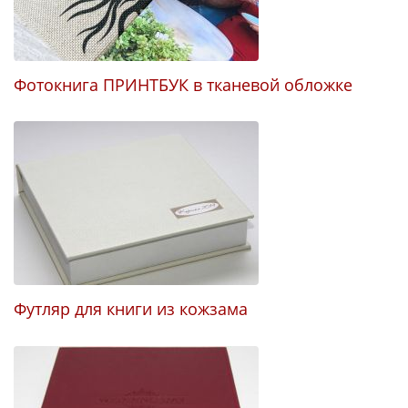
Фотокнига ПРИНТБУК в тканевой обложке
В
Б
Футляр для книги из кожзама
Т